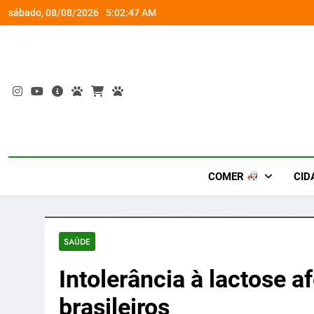
Skip
socorro ao diabetes
Wet’n Wild transforma agost
sábado, 08/08/2026
5:02:47 AM
to
content
COMER
CID
SAÚDE
Intolerância à lactose 
brasileiros