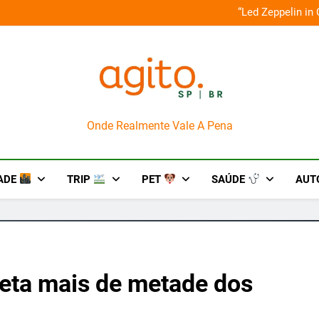
o em um mês de diversão e conexão
“Led Zeppelin in
AgitoSP
Onde Realmente Vale A Pena
ADE
TRIP
PET
SAÚDE
AUT
afeta mais de metade dos