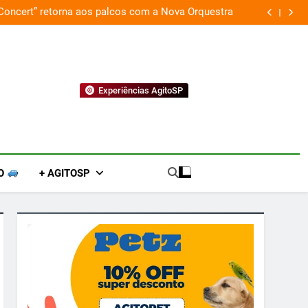
 Concert” retorna aos palcos com a Nova Orquestra
Cobasi p
Experiências AgitoSP
O
+ AGITOSP