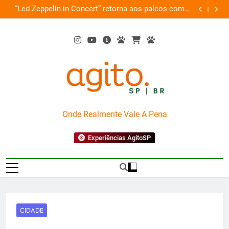
Skip
de
“Led Zeppelin in Concert” retorna aos palcos com a
Cobasi pa
ão
to
Nova Orquestra
content
AgitoSP
Onde Realmente Vale A Pena
Experiências AgitoSP
CIDADE