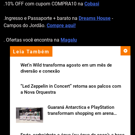
.10% OFF com cupom COMPRA10 na
Cobasi
.Ingresso e Passaporte + barato na
Dreams House
-
Campos do Jordão.
Compre aqui!
. Ofertas você encontra na
Magalu
Leia Também
apoio institucional
Wet’n Wild transforma agosto em um mês de
diversão e conexão
“Led Zeppelin in Concert” retorna aos palcos com
a Nova Orquestra
Guaraná Antarctica e PlayStation
transformam shopping em arena
gamer gratuita