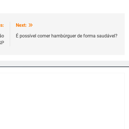
s:
Next:
ão
É possível comer hambúrguer de forma saudável?
SP