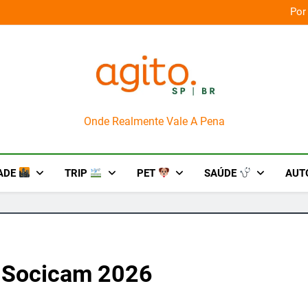
omingo merece uma viagem exclusiva
AgitoSP
Onde Realmente Vale A Pena
ADE
TRIP
PET
SAÚDE
AUT
 Socicam 2026