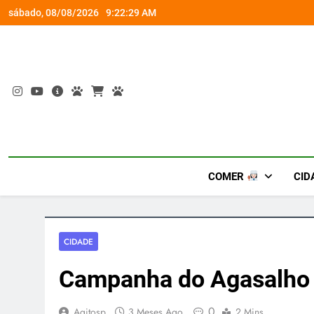
Skip
uras amazônicas e arte
Por que Santo D
sábado, 08/08/2026
9:22:30 AM
to
content
COMER
CID
CIDADE
Campanha do Agasalho
0
Agitosp
3 Meses Ago
2 Mins