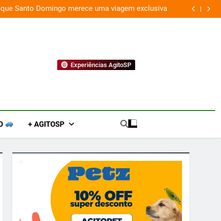
Fim do improviso no socorro ao diabetes
Experiências AgitoSP
O
+ AGITOSP