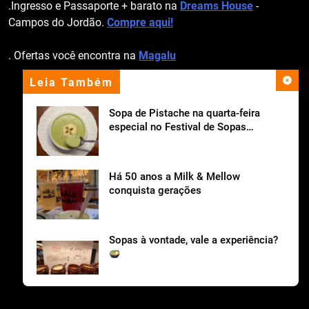
.Ingresso e Passaporte + barato na
Dreams House
-
Campos do Jordão.
Compre aqui!
. Ofertas você encontra na
Magalu
Leia Também
apoio institucional
Sopa de Pistache na quarta-feira
especial no Festival de Sopas
Ceagesp.
Há 50 anos a Milk & Mellow
conquista gerações
Sopas à vontade, vale a experiência?
Cantina Tia Lina celebra o Dia dos Pais com