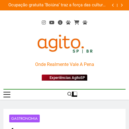
Skip
am
Ocupação gratuita ‘Boiúna’ traz a força das culturas
P
ta
to
amazônicas e arte
content
AgitoSP
Onde Realmente Vale A Pena
Experiências AgitoSP
GASTRONOMIA