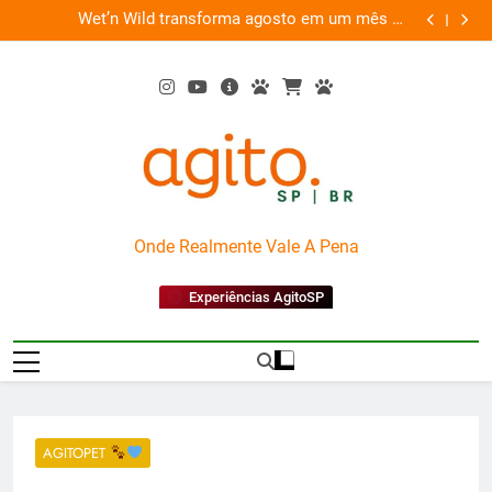
Skip
es
Wet’n Wild transforma agosto em um mês de
“Led Zep
to
diversão e conexão
content
AgitoSP
Onde Realmente Vale A Pena
Experiências AgitoSP
AGITOPET