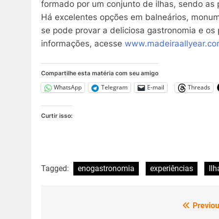
formado por um conjunto de ilhas, sendo as 
Há excelentes opções em balneários, monumen
se pode provar a deliciosa gastronomia e os
informações, acesse
www.madeiraallyear.c
Compartilhe esta matéria com seu amigo
WhatsApp
Telegram
E-mail
Threads
Curtir isso:
Tagged:
enogastronomia
experiências
Il
Previou
Navegação