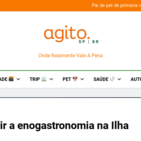
aconda’ para o Howl-O-Scream 2026
Pai de pet de primeira
AgitoSP
Onde Realmente Vale A Pena
ADE
TRIP
PET
SAÚDE
AUT
ir a enogastronomia na Ilha