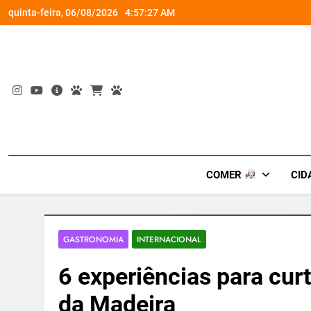
Skip
rena gamer gratuita
Busch Gardens traz ‘An
quinta-feira, 06/08/2026
4:57:28 AM
to
content
COMER
CID
GASTRONOMIA
INTERNACIONAL
6 experiências para curt
da Madeira