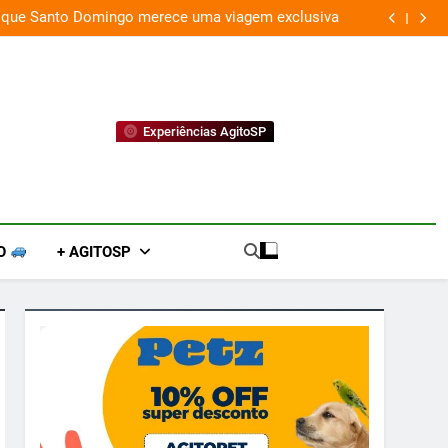
Fim do improviso no socorro ao diabetes
Experiências AgitoSP
O
+ AGITOSP