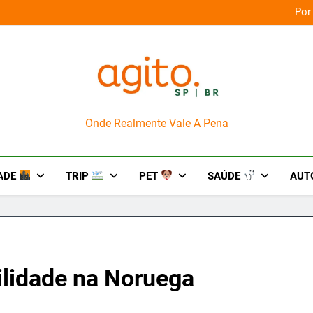
ingo merece uma viagem exclusiva
AgitoSP
Onde Realmente Vale A Pena
ADE
TRIP
PET
SAÚDE
AUT
ilidade na Noruega