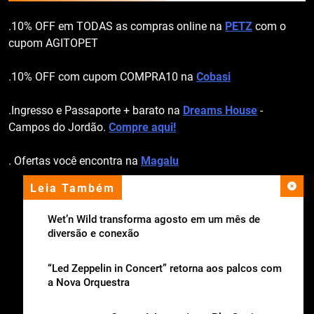
.10% OFF em TODAS as compras online na
PETZ
com o
cupom AGITOPET
.10% OFF com cupom COMPRA10 na
Cobasi
.Ingresso e Passaporte + barato na
Dreams House
-
Campos do Jordão.
Compre aqui!
. Ofertas você encontra na
Magalu
Leia Também
apoio institucional
Wet’n Wild transforma agosto em um mês de
diversão e conexão
“Led Zeppelin in Concert” retorna aos palcos com
a Nova Orquestra