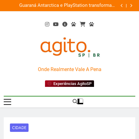
Skip
ce
Guaraná Antarctica e PlayStation transformam
Busch Gard
0%
to
shopping em arena gamer gratuita
content
AgitoSP
Onde Realmente Vale A Pena
Experiências AgitoSP
CIDADE