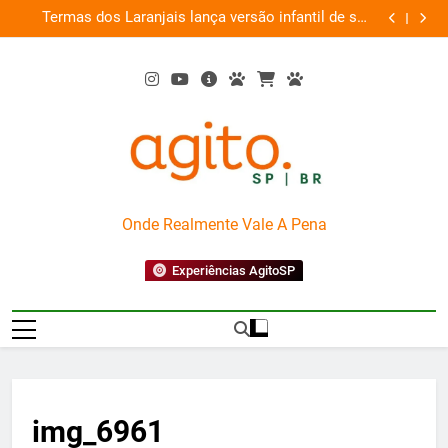
Skip
em
Termas dos Laranjais lança versão infantil de sua
as
to
Montanha-Russa Aquática
content
AgitoSP
Onde Realmente Vale A Pena
Experiências AgitoSP
img_6961