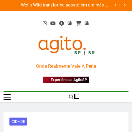
Skip
es
Wet’n Wild transforma agosto em um mês de
“Led Zep
to
diversão e conexão
content
AgitoSP
Onde Realmente Vale A Pena
Experiências AgitoSP
CIDADE