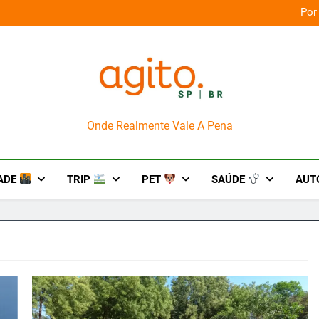
orça das culturas amazônicas e arte
Por
AgitoSP
Onde Realmente Vale A Pena
ADE
TRIP
PET
SAÚDE
AUT