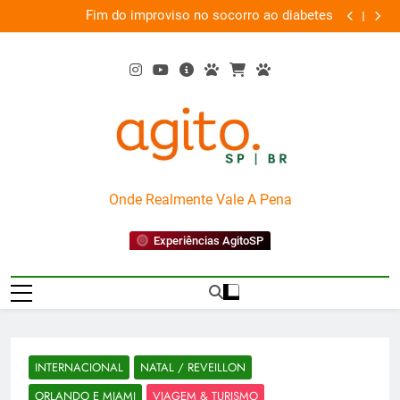
Skip
im do improviso no socorro ao diabetes
Wet’n Wild trans
to
content
AgitoSP
Onde Realmente Vale A Pena
Experiências AgitoSP
INTERNACIONAL
NATAL / REVEILLON
ORLANDO E MIAMI
VIAGEM & TURISMO