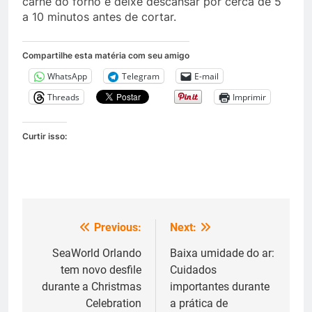
carne do forno e deixe descansar por cerca de 5
a 10 minutos antes de cortar.
Compartilhe esta matéria com seu amigo
WhatsApp
Telegram
E-mail
Threads
Imprimir
Curtir isso:
Previous:
Next:
Navegação
de
SeaWorld Orlando
Baixa umidade do ar:
tem novo desfile
Cuidados
Post
durante a Christmas
importantes durante
Celebration
a prática de