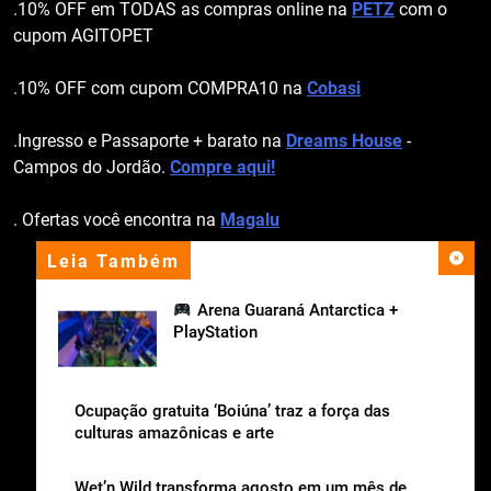
.10% OFF em TODAS as compras online na
PETZ
com o
cupom AGITOPET
.10% OFF com cupom COMPRA10 na
Cobasi
.Ingresso e Passaporte + barato na
Dreams House
-
Campos do Jordão.
Compre aqui!
. Ofertas você encontra na
Magalu
Leia Também
apoio institucional
Arena Guaraná Antarctica +
PlayStation
Ocupação gratuita ‘Boiúna’ traz a força das
culturas amazônicas e arte
Wet’n Wild transforma agosto em um mês de