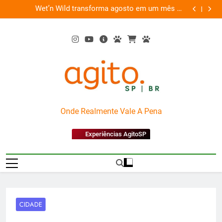
Skip
es
Wet’n Wild transforma agosto em um mês de
“Led Zep
to
diversão e conexão
content
AgitoSP
Onde Realmente Vale A Pena
Experiências AgitoSP
CIDADE