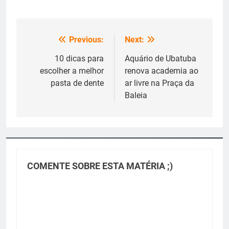
Previous:
Next:
Navegação
de
10 dicas para
Aquário de Ubatuba
escolher a melhor
renova academia ao
Post
pasta de dente
ar livre na Praça da
Baleia
COMENTE SOBRE ESTA MATÉRIA ;)