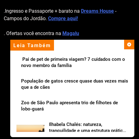
.Ingresso e Passaporte + barato na
Dreams House
-
Campos do Jordão.
Compre aqui!
. Ofertas você encontra na
Magalu
Leia Também
apoio institucional
Pai de pet de primeira viagem? 7 cuidados com o
novo membro da família
População de gatos cresce quase duas vezes mais
que a de cães
Zoo de São Paulo apresenta trio de filhotes de
lobo-guará
Ilhabela Chalés: natureza,
tranquilidade e uma estrutura prática
para viajar com os dogs