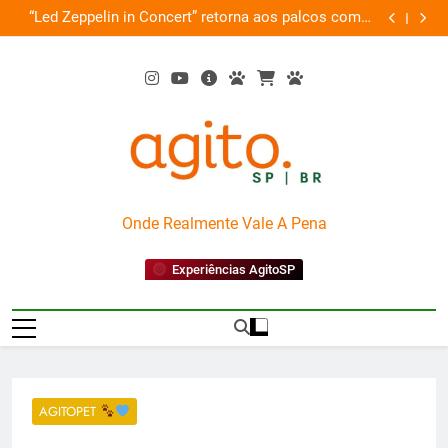
Skip
de
“Led Zeppelin in Concert” retorna aos palcos com a
Cobasi pa
ão
to
Nova Orquestra
content
AgitoSP
Onde Realmente Vale A Pena
Experiências AgitoSP
AGITOPET