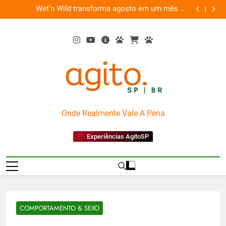
Skip
es
Wet’n Wild transforma agosto em um mês de
“Led Zep
to
diversão e conexão
content
AgitoSP
Onde Realmente Vale A Pena
Experiências AgitoSP
COMPORTAMENTO & SEXO