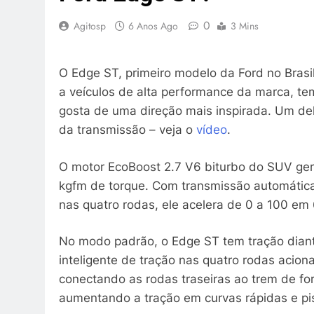
0
Agitosp
6 Anos Ago
3 Mins
O Edge ST, primeiro modelo da Ford no Brasil
a veículos de alta performance da marca, t
gosta de uma direção mais inspirada. Um del
da transmissão – veja o
vídeo
.
O motor EcoBoost 2.7 V6 biturbo do SUV ge
kgfm de torque. Com transmissão automática 
nas quatro rodas, ele acelera de 0 a 100 em
No modo padrão, o Edge ST tem tração diante
inteligente de tração nas quatro rodas acio
conectando as rodas traseiras ao trem de for
aumentando a tração em curvas rápidas e pis