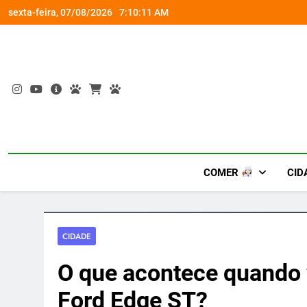
Skip
om a Nova Orquestra
Cobasi participa do GoldeN GatoFest 2
sexta-feira, 07/08/2026
7:10:11 AM
to
content
COMER
CID
CIDADE
O que acontece quando 
Ford Edge ST?