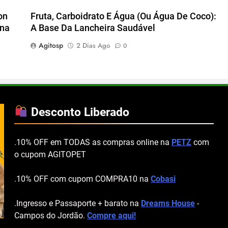
on
Fruta, Carboidrato E Água (ou Água De Coco):
ena
A Base Da Lancheira Saudável
Agitosp
2 Dias Ago
0
Desconto Liberado
.10% OFF em TODAS as compras online na
PETZ
com
o cupom AGITOPET
.10% OFF com cupom COMPRA10 na
Cobasi
.Ingresso e Passaporte + barato na
Dreams House
-
Campos do Jordão.
Compre aqui!