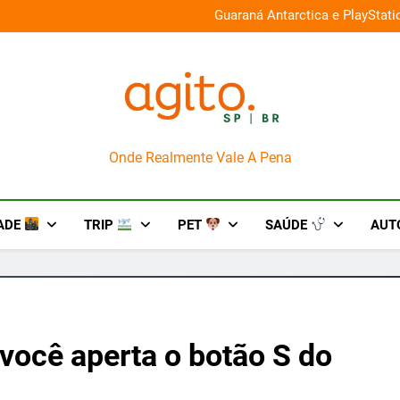
026 e oferece descontos de até 50%
Guaraná Antarctica e PlayStat
AgitoSP
Onde Realmente Vale A Pena
ADE
TRIP
PET
SAÚDE
AUT
você aperta o botão S do