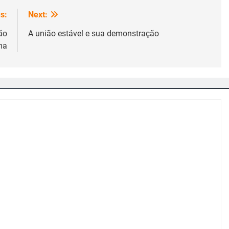
s:
Next:
ão
A união estável e sua demonstração
ma