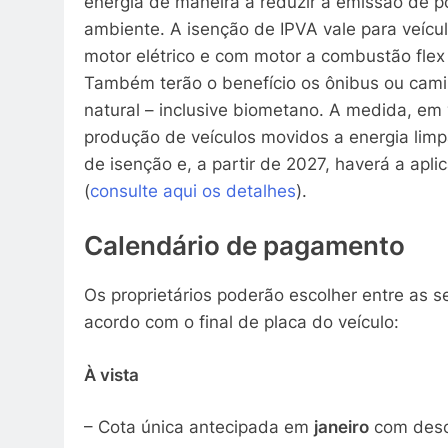
energia de maneira a reduzir a emissão de po
ambiente. A isenção de IPVA vale para veícu
motor elétrico e com motor a combustão flex 
Também terão o benefício os ônibus ou cami
natural – inclusive biometano. A medida, em 
produção de veículos movidos a energia lim
de isenção e, a partir de 2027, haverá a apl
(
consulte aqui os detalhes
).
Calendário de pagamento
Os proprietários poderão escolher entre as
acordo com o final de placa do veículo:
À vista
– Cota única antecipada em
janeiro
com desc