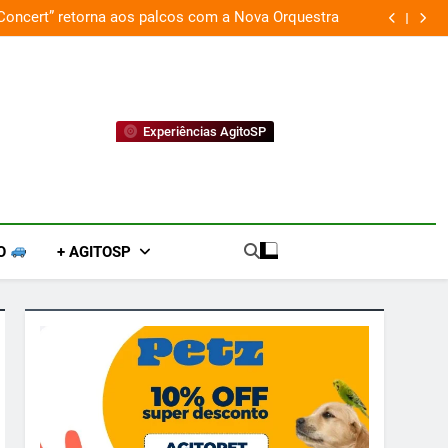
 Concert” retorna aos palcos com a Nova Orquestra
Cobasi p
Experiências AgitoSP
O
+ AGITOSP