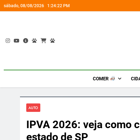
Skip
socorro ao diabetes
Wet’n Wild transforma agost
sábado, 08/08/2026
1:24:23 PM
to
content
COMER
CID
AUTO
IPVA 2026: veja como c
estado de SP