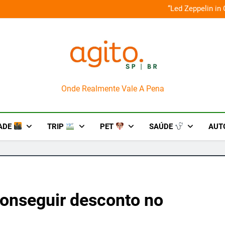
o em um mês de diversão e conexão
“Led Zeppelin in
AgitoSP
Onde Realmente Vale A Pena
ADE
TRIP
PET
SAÚDE
AUT
onseguir desconto no