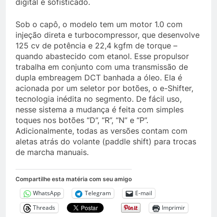
digital e sofisticado.
Sob o capô, o modelo tem um motor 1.0 com
injeção direta e turbocompressor, que desenvolve
125 cv de potência e 22,4 kgfm de torque –
quando abastecido com etanol. Esse propulsor
trabalha em conjunto com uma transmissão de
dupla embreagem DCT banhada a óleo. Ela é
acionada por um seletor por botões, o e-Shifter,
tecnologia inédita no segmento. De fácil uso,
nesse sistema a mudança é feita com simples
toques nos botões “D”, “R”, “N” e “P”.
Adicionalmente, todas as versões contam com
aletas atrás do volante (paddle shift) para trocas
de marcha manuais.
Compartilhe esta matéria com seu amigo
WhatsApp
Telegram
E-mail
Threads
Imprimir