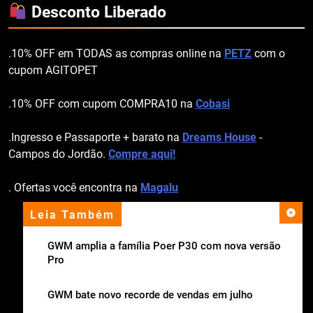
Desconto Liberado
.10% OFF em TODAS as compras online na
PETZ
com o
cupom AGITOPET
.10% OFF com cupom COMPRA10 na
Cobasi
.Ingresso e Passaporte + barato na
Dreams House
-
Campos do Jordão.
Compre aqui!
. Ofertas você encontra na
Magalu
Leia Também
apoio institucional
GWM amplia a família Poer P30 com nova versão
Pro
GWM bate novo recorde de vendas em julho