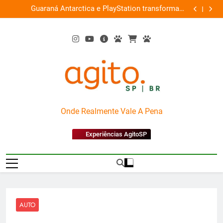
Skip
ce
Guaraná Antarctica e PlayStation transformam
Busch Gard
0%
to
shopping em arena gamer gratuita
content
AgitoSP
Onde Realmente Vale A Pena
Experiências AgitoSP
AUTO