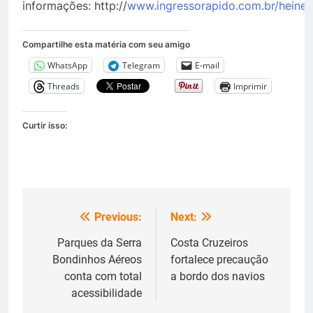
informações:
http://
www.ingressorapido.com.br/heinek
Compartilhe esta matéria com seu amigo
WhatsApp
Telegram
E-mail
Threads
Imprimir
Curtir isso:
Previous:
Next:
Navegação
de
Parques da Serra
Costa Cruzeiros
Bondinhos Aéreos
fortalece precaução
Post
conta com total
a bordo dos navios
acessibilidade