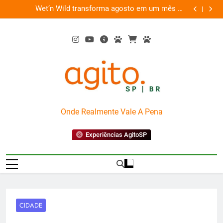
Skip
es
Wet’n Wild transforma agosto em um mês de
“Led Zep
to
diversão e conexão
content
AgitoSP
Onde Realmente Vale A Pena
Experiências AgitoSP
CIDADE