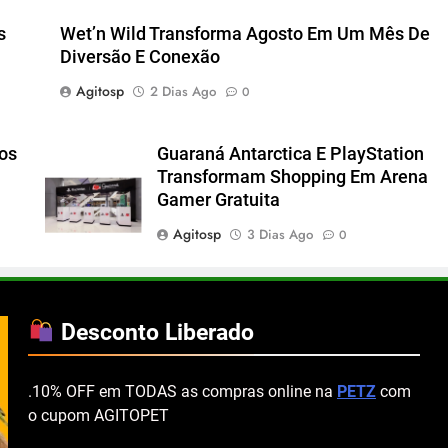
s
Wet’n Wild Transforma Agosto Em Um Mês De
Diversão E Conexão
Agitosp
2 Dias Ago
0
cos
Guaraná Antarctica E PlayStation
Transformam Shopping Em Arena
Gamer Gratuita
Agitosp
3 Dias Ago
0
Desconto Liberado
.10% OFF em TODAS as compras online na
PETZ
com
o cupom AGITOPET