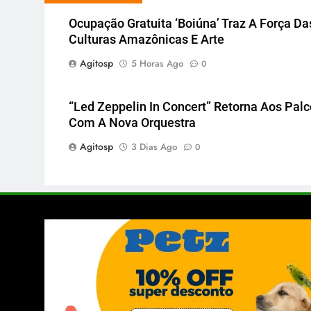
Ocupação Gratuita ‘Boiúna’ Traz A Força Da
Culturas Amazônicas E Arte
Agitosp
5 Horas Ago
0
“Led Zeppelin In Concert” Retorna Aos Pal
Com A Nova Orquestra
Agitosp
3 Dias Ago
0