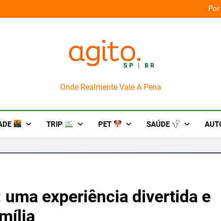
orça das culturas amazônicas e arte
Por
AgitoSP
Onde Realmente Vale A Pena
ADE
TRIP
PET
SAÚDE
AUT
 uma experiência divertida e
mília