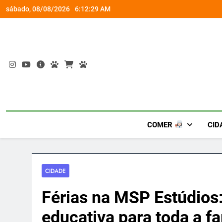
Skip
rena gamer gratuita
Ocupação gratuita ‘Boiúna’ traz a f
sábado, 08/08/2026
6:12:30 AM
to
content
COMER
CID
CIDADE
Férias na MSP Estúdios:
educativa para toda a fa