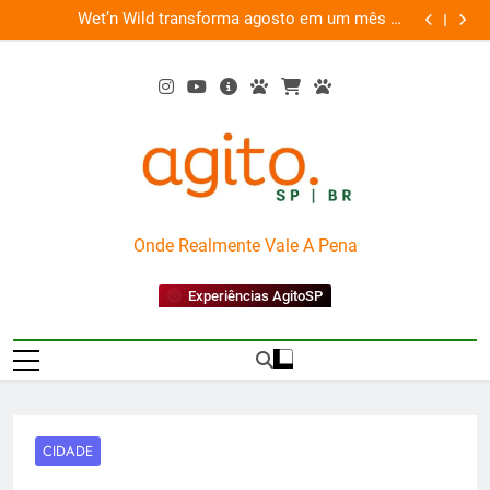
Skip
es
Wet’n Wild transforma agosto em um mês de
“Led Zep
to
diversão e conexão
content
AgitoSP
Onde Realmente Vale A Pena
Experiências AgitoSP
CIDADE