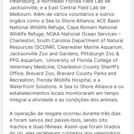
Petersburg, a Northeast Florida Field Lab de
Jacksonville, e a East Central Field Lab de
Melbourn. Além de vários voluntários e outros
órgãos como a Sea to Shore Alliance, ACE Basin
National Wildlife Refuge, Cape Romain National
Wildlife Refuge, NOAA National Ocean Services –
Charleston, South Carolina Department of Natural
Resources (SCDNR), Clearwater Marine Aquarium,
Jacksonville Zoo and Gardens, Pittsburgh Zoo &
PPG Aquarium, University of Florida College of
Veterinary Medicine, Charleston County Sheriff’s
Office, Brevard Zoo, Brevard County Parks and
Recreation, Florida Wildlife Hospital, e a
Waterfront Solutions. A Sea to Shore Alliance e os
estabelecimentos locais monitoraram em tempo
integral a atividade e as condições dos animais.
A operação de resgate ocorreu durante três dias
e foram salvos dez peixes-bois, sendo oito
machos e duas fêmeas. Assim que foram tirados
do rio, eles receberam cuidados dos veterinários