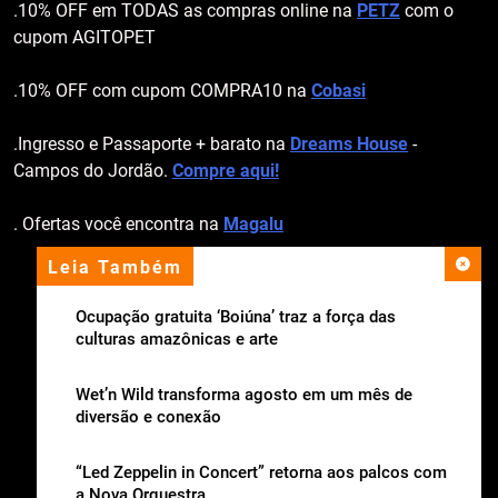
.10% OFF em TODAS as compras online na
PETZ
com o
cupom AGITOPET
.10% OFF com cupom COMPRA10 na
Cobasi
.Ingresso e Passaporte + barato na
Dreams House
-
Campos do Jordão.
Compre aqui!
. Ofertas você encontra na
Magalu
Leia Também
apoio institucional
Ocupação gratuita ‘Boiúna’ traz a força das
culturas amazônicas e arte
Wet’n Wild transforma agosto em um mês de
diversão e conexão
“Led Zeppelin in Concert” retorna aos palcos com
a Nova Orquestra