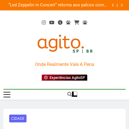
Skip
de
“Led Zeppelin in Concert” retorna aos palcos com a
Cobasi pa
ão
to
Nova Orquestra
content
AgitoSP
Onde Realmente Vale A Pena
Experiências AgitoSP
CIDADE