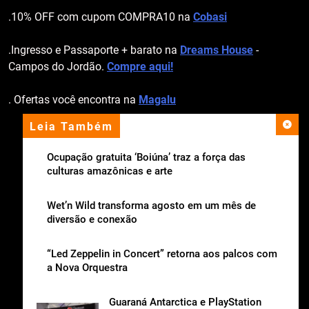
.10% OFF com cupom COMPRA10 na
Cobasi
.Ingresso e Passaporte + barato na
Dreams House
-
Campos do Jordão.
Compre aqui!
. Ofertas você encontra na
Magalu
Leia Também
apoio institucional
Ocupação gratuita ‘Boiúna’ traz a força das
culturas amazônicas e arte
Wet’n Wild transforma agosto em um mês de
diversão e conexão
“Led Zeppelin in Concert” retorna aos palcos com
a Nova Orquestra
Guaraná Antarctica e PlayStation