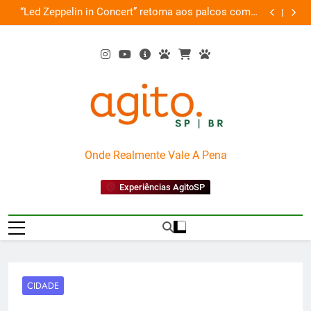
Skip
de
“Led Zeppelin in Concert” retorna aos palcos com a
Cobasi pa
ão
to
Nova Orquestra
content
AgitoSP
Onde Realmente Vale A Pena
Experiências AgitoSP
CIDADE