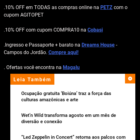
.10% OFF em TODAS as compras online na
PETZ
com o
cupom AGITOPET
.10% OFF com cupom COMPRA10 na
Cobasi
.Ingresso e Passaporte + barato na
Dreams House
-
Campos do Jordão.
Compre aqui!
. Ofertas você encontra na
Magalu
Leia Também
apoio institucional
Ocupação gratuita ‘Boiúna’ traz a força das
culturas amazônicas e arte
Wet’n Wild transforma agosto em um mês de
diversão e conexão
“Led Zeppelin in Concert” retorna aos palcos com