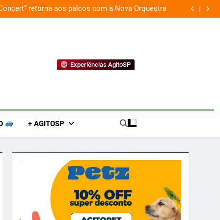
 Concert” retorna aos palcos com a Nova Orquestra
Cobasi p
Experiências AgitoSP
O
+ AGITOSP