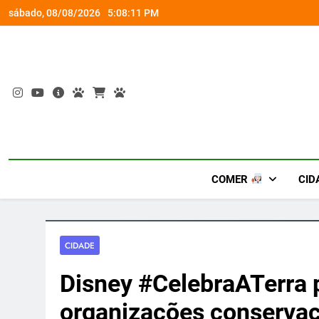
Skip
socorro ao diabetes
Wet’n Wild transforma agost
sábado, 08/08/2026
5:08:12 PM
to
content
COMER
CID
CIDADE
Disney #CelebraATerra 
organizações conservac