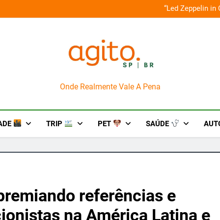
o em um mês de diversão e conexão
“Led Zeppelin in
AgitoSP
Onde Realmente Vale A Pena
ADE
TRIP
PET
SAÚDE
AUT
premiando referências e
ionistas na América Latina e