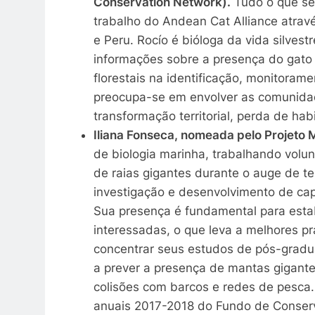
Conservation Network).
Tudo o que se 
trabalho do Andean Cat Alliance atravé
e Peru. Rocío é bióloga da vida silves
informações sobre a presença do gato 
florestais na identificação, monitoram
preocupa-se em envolver as comunidad
transformação territorial, perda de habi
Iliana Fonseca, nomeada pelo Projeto 
de biologia marinha, trabalhando vol
de raias gigantes durante o auge de t
investigação e desenvolvimento de ca
Sua presença é fundamental para estab
interessadas, o que leva a melhores p
concentrar seus estudos de pós-gradu
a prever a presença de mantas gigante
colisões com barcos e redes de pesca.
anuais 2017-2018 do Fundo de Conserv