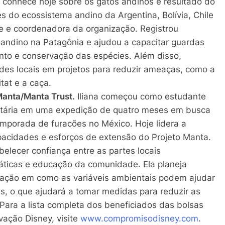
conhece hoje sobre os gatos andinos é resultado do
s do ecossistema andino da Argentina, Bolívia, Chile
tre e coordenadora da organização. Registrou
andino na Patagônia e ajudou a capacitar guardas
ento e conservação das espécies. Além disso,
es locais em projetos para reduzir ameaças, como a
tat e a caça.
Manta/Manta Trust.
Iliana começou como estudante
untária em uma expedição de quatro meses em busca
emporada de furacões no México. Hoje lidera a
pacidades e esforços de extensão do Projeto Manta.
elecer confiança entre as partes locais
ráticas e educação da comunidade. Ela planeja
ação em como as variáveis ambientais podem ajudar
s, o que ajudará a tomar medidas para reduzir as
Para a lista completa dos beneficiados das bolsas
ação Disney, visite
www.compromisodisney.com
.