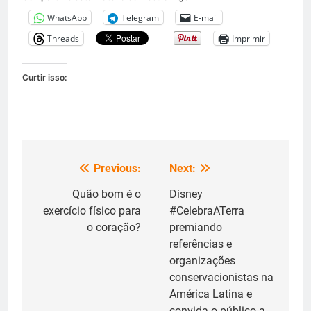
WhatsApp
Telegram
E-mail
Threads
Imprimir
Curtir isso:
Previous:
Next:
Navegação
de
Quão bom é o
Disney
exercício físico para
#CelebraATerra
Post
o coração?
premiando
referências e
organizações
conservacionistas na
América Latina e
convida o público a