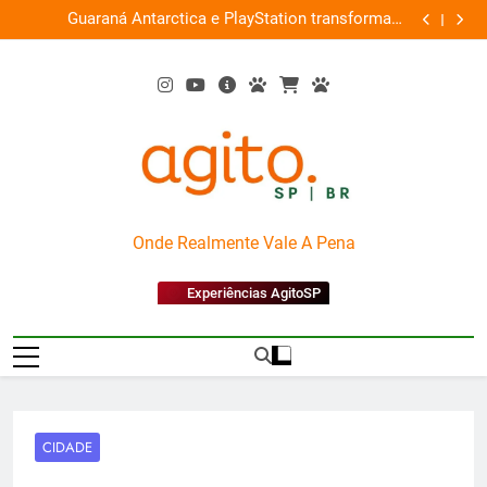
Skip
ce
Guaraná Antarctica e PlayStation transformam
Busch Gard
0%
to
shopping em arena gamer gratuita
content
AgitoSP
Onde Realmente Vale A Pena
Experiências AgitoSP
CIDADE