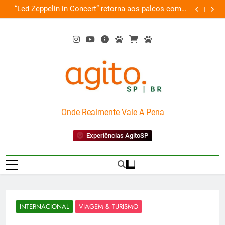
Skip
“Led Zeppelin in Concert” retorna aos palcos com a
Cobasi partici
to
Nova Orquestra
content
AgitoSP
Onde Realmente Vale A Pena
Experiências AgitoSP
INTERNACIONAL
VIAGEM & TURISMO