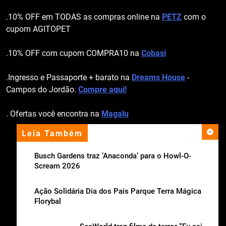
.10% OFF em TODAS as compras online na
PETZ
com o
cupom AGITOPET
.10% OFF com cupom COMPRA10 na
Cobasi
.Ingresso e Passaporte + barato na
Dreams House
-
Campos do Jordão.
Compre aqui!
. Ofertas você encontra na
Magalu
Leia Também
apoio institucional
Busch Gardens traz ‘Anaconda’ para o Howl-O-
Scream 2026
Ação Solidária Dia dos Pais Parque Terra Mágica
Florybal