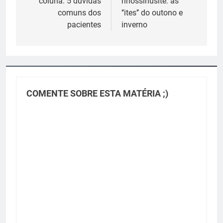
coluna: 5 dúvidas
rinossinusite: as
Post
comuns dos
‘’ites’’ do outono e
pacientes
inverno
COMENTE SOBRE ESTA MATÉRIA ;)