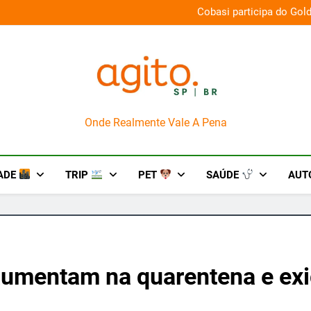
na aos palcos com a Nova Orquestra
Cobasi participa do Gol
AgitoSP
Onde Realmente Vale A Pena
ADE
TRIP
PET
SAÚDE
AUT
aumentam na quarentena e ex