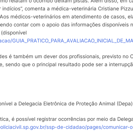
o relatam o ocorrido deixam pistas. Além disso, em c
ndícios”, comenta a médica-veterinária Cristiane Pizz
os médicos-veterinários em atendimento de casos, ela
podendo contar com o apoio das informações disponíveis n
(disponível
egislacao/GUIA_PRATICO_PARA_AVALIACAO_INICIAL_DE
dades é também um dever dos profissionais, previsto no 
e, sendo que o principal resultado pode ser a interrupç
onível a Delegacia Eletrônica de Proteção Animal (Depa
ca, é possível registrar ocorrências por meio da Deleg
oliciacivil.sp.gov.br/ssp-de-cidadao/pages/comunicar-o