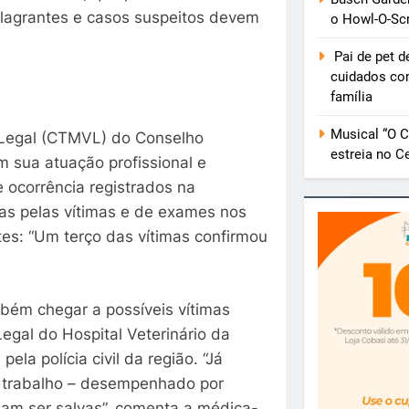
 Flagrantes e casos suspeitos devem
o Howl-O-Sc
Pai de pet d
cuidados co
família
Musical “O Cé
a Legal (CTMVL) do Conselho
estreia no C
 sua atuação profissional e
 ocorrência registrados na
as pelas vítimas e de exames nos
es: “Um terço das vítimas confirmou
ambém chegar a possíveis vítimas
egal do Hospital Veterinário da
a polícia civil da região. “Já
o trabalho – desempenhado por
isam ser salvas”, comenta a médica-