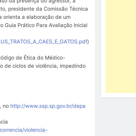
aso da presença do agressor, a
uto, presidente da Comissão Técnica
 orienta a elaboração de um
o Guia Prático Para Avaliação Inicial
_MAUS_TRATOS_A_CAES_E_GATOS.pdf
)
Código de Ética do Médico-
ão de ciclos de violência, impedindo
), no
http://www.ssp.sp.gov.br/depa
acia
correncia/violencia-