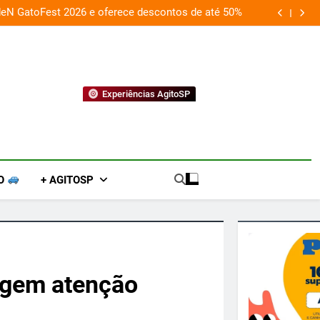
deN GatoFest 2026 e oferece descontos de até 50%
Guaraná Antarc
Experiências AgitoSP
O
+ AGITOSP
igem atenção