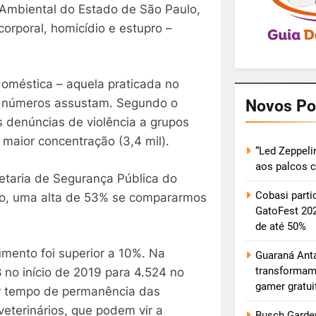
 Ambiental do Estado de São Paulo,
orporal, homicídio e estupro –
doméstica – aquela praticada no
Novos Po
jos números assustam. Segundo o
s denúncias de violência a grupos
 maior concentração (3,4 mil).
“Led Zeppeli
aos palcos 
etaria de Segurança Pública do
Cobasi parti
no, uma alta de 53% se compararmos
GatoFest 20
de até 50%
umento foi superior a 10%. Na
Guaraná Anta
transformam
no início de 2019 para 4.524 no
gamer gratu
or tempo de permanência das
eterinários, que podem vir a
Busch Garden