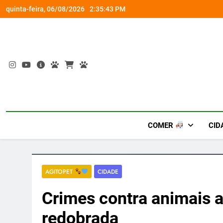
Skip
om nova versão Pro
“Led Zeppelin in Concert” retor
quinta-feira, 06/08/2026
2:35:44 PM
to
content
COMER
CID
AGITOPET
CIDADE
Crimes contra animais 
redobrada