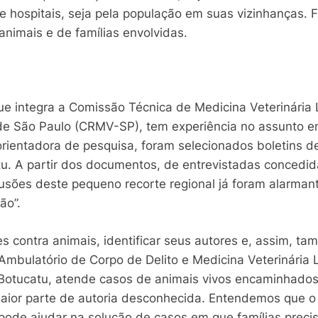
 e hospitais, seja pela população em suas vizinhanças.
 animais e de famílias envolvidas.
que integra a Comissão Técnica de Medicina Veterinári
de São Paulo (CRMV-SP), tem experiência no assunto em
ientadora de pesquisa, foram selecionados boletins de
u. A partir dos documentos, de entrevistadas concedid
sões deste pequeno recorte regional já foram alarmant
ão”.
es contra animais, identificar seus autores e, assim, t
bulatório de Corpo de Delito e Medicina Veterinária L
otucatu, atende casos de animais vivos encaminhados pel
aior parte de autoria desconhecida. Entendemos que 
, pode ajudar na solução de casos em que famílias prec