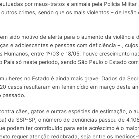
utuadas por maus-tratos a animais pela Polícia Militar
utros crimes, sendo que os mais violentos – de lesão c
m sido motivo de alerta para o aumento da violência 
ianças e adolescentes e pessoas com deficiência – , cu
tos Humanos, entre 1º/03 e 18/05, houve crescimento na
s no País só neste período, sendo São Paulo o Estado com
r mulheres no Estado é ainda mais grave. Dados da Secr
20 casos resultaram em feminicídio em março deste a
o passado.
contra cães, gatos e outras espécies de estimação, o a
pa) da SSP-SP, o número de denúncias passou de 4.108 
e podem ter contribuído para este acréscimo é o mai
xto requer atenção redobrada, seja entre os médicos-v