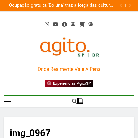
Skip
Ocupação gratuita ‘Boiúna’ traz a força das culturas
P
on
to
amazônicas e arte
content
AgitoSP
Onde Realmente Vale A Pena
Experiências AgitoSP
img_0967