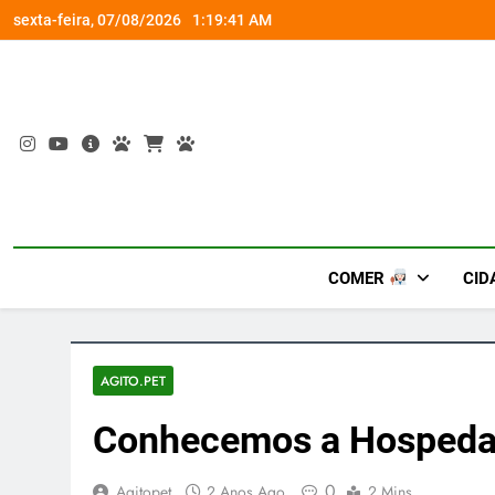
Skip
diversão e conexão
“Led Zeppelin in Concert” retor
sexta-feira, 07/08/2026
1:19:43 AM
to
content
COMER
CID
AGITO.PET
Conhecemos a Hospedar
0
Agitopet
2 Anos Ago
2 Mins