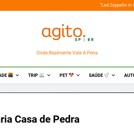
na aos palcos com a Nova Orquestra
Cobasi participa do Gol
AgitoSP
Onde Realmente Vale A Pena
ADE
TRIP
PET
SAÚDE
AUT
ia Casa de Pedra