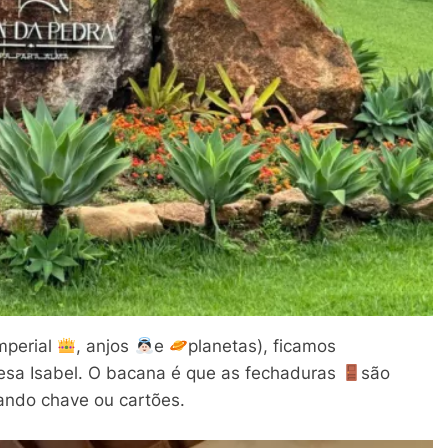
mperial
, anjos
e
planetas), ficamos
esa Isabel. O bacana é que as fechaduras
são
gando chave ou cartões.