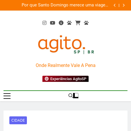
Skip
as
Por que Santo Domingo merece uma viagem
te
to
exclusiva
content
AgitoSP
Onde Realmente Vale A Pena
Experiências AgitoSP
CIDADE