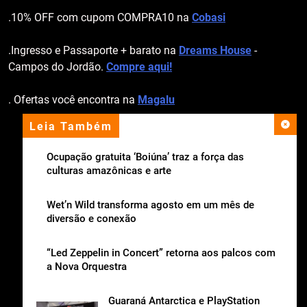
.10% OFF com cupom COMPRA10 na
Cobasi
.Ingresso e Passaporte + barato na
Dreams House
-
Campos do Jordão.
Compre aqui!
. Ofertas você encontra na
Magalu
Leia Também
apoio institucional
Ocupação gratuita ‘Boiúna’ traz a força das
culturas amazônicas e arte
Wet’n Wild transforma agosto em um mês de
diversão e conexão
“Led Zeppelin in Concert” retorna aos palcos com
a Nova Orquestra
Guaraná Antarctica e PlayStation