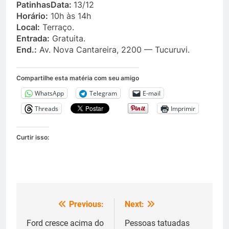
PatinhasData:
13/12
Horário:
10h às 14h
Local:
Terraço.
Entrada:
Gratuita.
End.:
Av. Nova Cantareira, 2200 — Tucuruvi.
Compartilhe esta matéria com seu amigo
WhatsApp
Telegram
E-mail
Threads
Imprimir
Curtir isso:
Previous:
Next:
Navegação
de
Ford cresce acima do
Pessoas tatuadas