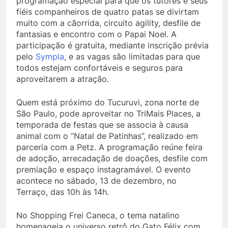
programação especial para que os tutores e seus
fiéis companheiros de quatro patas se divirtam
muito com a cãorrida, circuito agility, desfile de
fantasias e encontro com o Papai Noel. A
participação é gratuita, mediante inscrição prévia
pelo
Sympla
, e as vagas são limitadas para que
todos estejam confortáveis e seguros para
aproveitarem a atração.
Quem está próximo do Tucuruvi, zona norte de
São Paulo, pode aproveitar no TriMais Places, a
temporada de festas que se associa à causa
animal com o “Natal de Patinhas”, realizado em
parceria com a Petz. A programação reúne feira
de adoção, arrecadação de doações, desfile com
premiação e espaço instagramável. O evento
acontece no sábado, 13 de dezembro, no
Terraço, das 10h às 14h.
No Shopping Frei Caneca, o tema natalino
homenageia o universo retrô do Gato Félix com