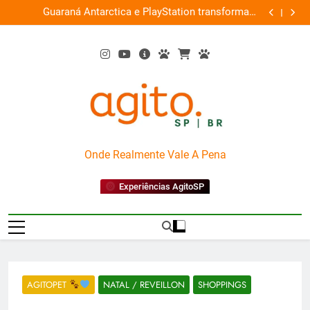
Skip
ce
Guaraná Antarctica e PlayStation transformam
Busch Gard
0%
to
shopping em arena gamer gratuita
content
AgitoSP
Onde Realmente Vale A Pena
Experiências AgitoSP
AGITOPET
NATAL / REVEILLON
SHOPPINGS