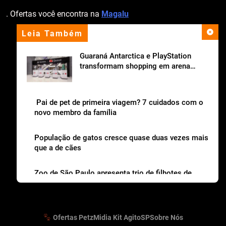
. Ofertas você encontra na
Magalu
Leia Também
apoio institucional
Guaraná Antarctica e PlayStation
transformam shopping em arena
gamer gratuita
Pai de pet de primeira viagem? 7 cuidados com o
novo membro da família
População de gatos cresce quase duas vezes mais
que a de cães
Zoo de São Paulo apresenta trio de filhotes de
lobo-guará
Ofertas Petz
Midia Kit AgitoSP
Sobre Nós