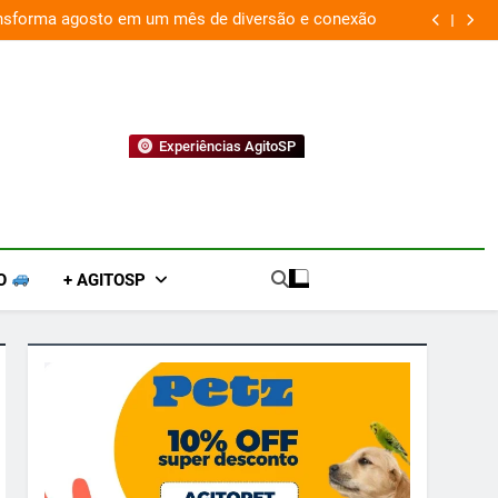
“Led Zeppelin in Concert” retorna aos palcos com a Nova
Experiências AgitoSP
O
+ AGITOSP