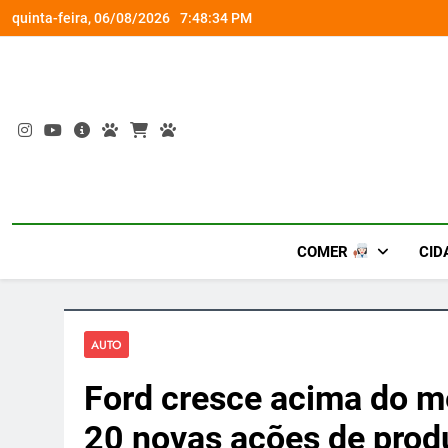
Skip
Fim do improviso no socorro ao diabetes
Wet
quinta-feira, 06/08/2026
7:48:35 PM
to
content
COMER
CID
AUTO
Ford cresce acima do 
20 novas ações de prod