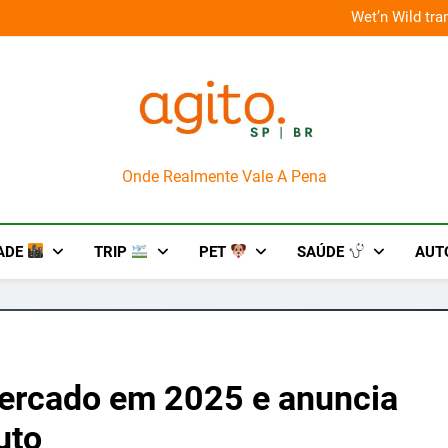
’n Wild transforma agosto em um mês de diversão e conexão
AgitoSP
Onde Realmente Vale A Pena
ADE
TRIP
PET
SAÚDE
AUT
mercado em 2025 e anuncia
uto