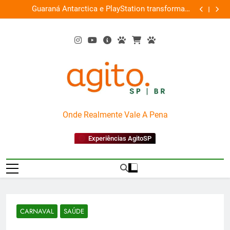
Skip
ce
Guaraná Antarctica e PlayStation transformam
Busch Gard
0%
to
shopping em arena gamer gratuita
content
AgitoSP
Onde Realmente Vale A Pena
Experiências AgitoSP
CARNAVAL
SAÚDE