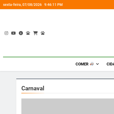
Skip
e uma viagem exclusiva
F
sexta-feira, 07/08/2026
9:46:11 PM
to
content
COMER
CID
Carnaval