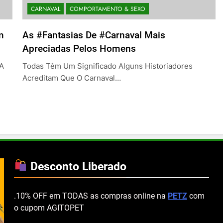
CARNAVAL
COMPORTAMENTO & SEXO
m
As #fantasias De #Carnaval Mais
Apreciadas Pelos Homens
 A
Todas Têm Um Significado Alguns Historiadores
Acreditam Que O Carnaval…
Desconto Liberado
.10% OFF em TODAS as compras online na
PETZ
com
o cupom AGITOPET