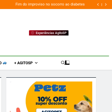
ld transforma agosto em um mês de diversão e conexão
Experiências AgitoSP
O
+ AGITOSP