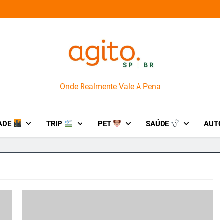
im do improviso no socorro ao diabetes
Wet’n Wi
AgitoSP
Onde Realmente Vale A Pena
ADE
TRIP
PET
SAÚDE
AUT