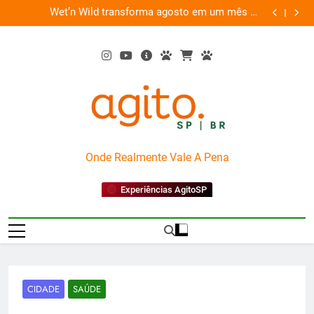
Skip
es
Wet’n Wild transforma agosto em um mês de
“Led Zep
to
diversão e conexão
content
AgitoSP
Onde Realmente Vale A Pena
Experiências AgitoSP
CIDADE
SAÚDE