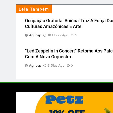
Leia Também
Ocupação Gratuita ‘Boiúna’ Traz A Força Da
Culturas Amazônicas E Arte
Agitosp
18 Horas Ago
0
“Led Zeppelin In Concert” Retorna Aos Pal
Com A Nova Orquestra
Agitosp
3 Dias Ago
0