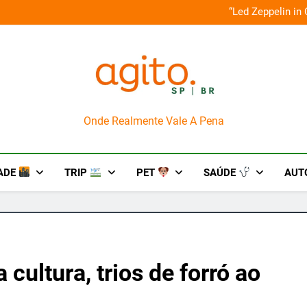
o em um mês de diversão e conexão
“Led Zeppelin in
AgitoSP
Onde Realmente Vale A Pena
ADE
TRIP
PET
SAÚDE
AUT
 cultura, trios de forró ao