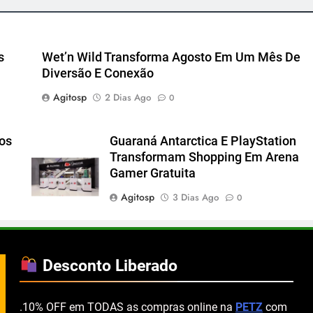
s
Wet’n Wild Transforma Agosto Em Um Mês De
Diversão E Conexão
Agitosp
2 Dias Ago
0
cos
Guaraná Antarctica E PlayStation
Transformam Shopping Em Arena
Gamer Gratuita
Agitosp
3 Dias Ago
0
Desconto Liberado
.10% OFF em TODAS as compras online na
PETZ
com