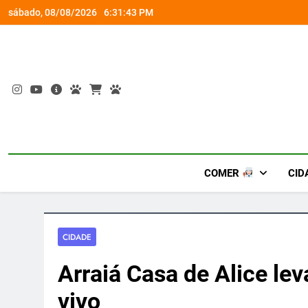
Skip
socorro ao diabetes
Wet’n Wild transforma agost
sábado, 08/08/2026
6:31:44 PM
to
content
COMER
CID
CIDADE
Arraiá Casa de Alice leva
vivo