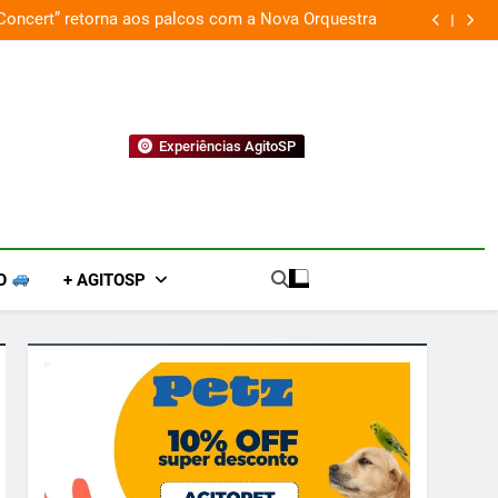
 Concert” retorna aos palcos com a Nova Orquestra
Cobasi p
Experiências AgitoSP
O
+ AGITOSP