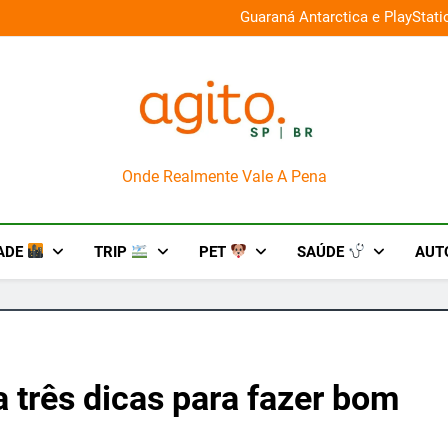
026 e oferece descontos de até 50%
Guaraná Antarctica e PlayStat
AgitoSP
Onde Realmente Vale A Pena
ADE
TRIP
PET
SAÚDE
AUT
a três dicas para fazer bom