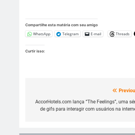
Compartilhe esta matéria com seu amigo
WhatsApp
Telegram
E-mail
Threads
Curtir isso:
Previou
Navegação
de
AccorHotels.com lança “The Feelings”, uma sér
de gifs para interagir com usuários na intern
Post