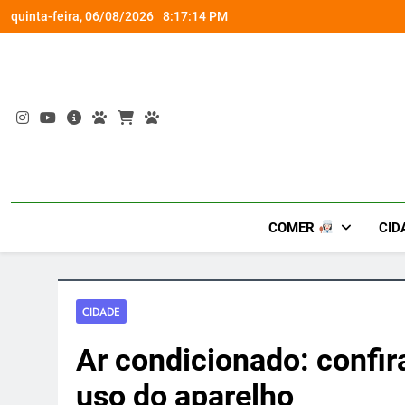
Skip
om a Nova Orquestra
Cobasi participa do GoldeN GatoFest 2
quinta-feira, 06/08/2026
8:17:14 PM
to
content
COMER
CID
CIDADE
Ar condicionado: confir
uso do aparelho