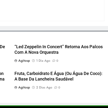
 De
“Led Zeppelin In Concert” Retorna Aos Palcos
Com A Nova Orquestra
Agitosp
1 Dia Ago
0
on
Fruta, Carboidrato E Água (ou Água De Coco):
ena
A Base Da Lancheira Saudável
Agitosp
2 Dias Ago
0