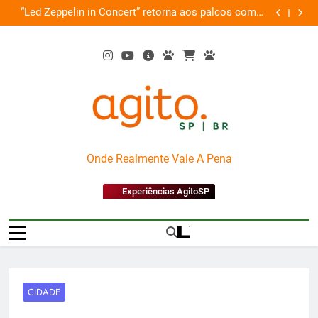
Skip
de
“Led Zeppelin in Concert” retorna aos palcos com a
Cobasi pa
ão
to
Nova Orquestra
content
AgitoSP
Onde Realmente Vale A Pena
Experiências AgitoSP
CIDADE