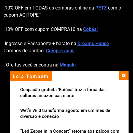
.10% OFF em TODAS as compras online na
PETZ
com o
cupom AGITOPET
.10% OFF com cupom COMPRA10 na
Cobasi
.Ingresso e Passaporte + barato na
Dreams House
-
Campos do Jordão.
Compre aqui!
. Ofertas você encontra na
Magalu
Leia Também
apoio institucional
Ocupação gratuita ‘Boiúna’ traz a força das
culturas amazônicas e arte
Wet’n Wild transforma agosto em um mês de
diversão e conexão
“Led Zeppelin in Concert” retorna aos palcos com