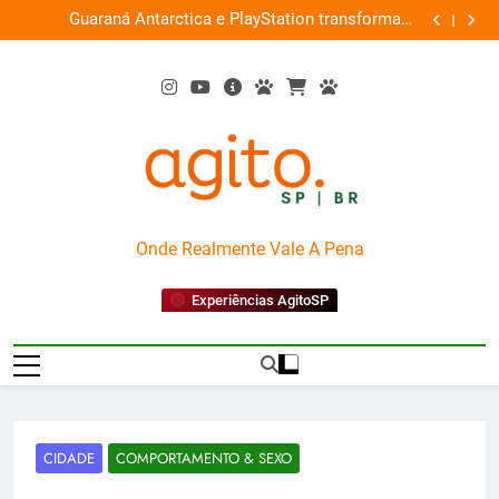
Skip
ce
Guaraná Antarctica e PlayStation transformam
Busch Gard
0%
to
shopping em arena gamer gratuita
content
AgitoSP
Onde Realmente Vale A Pena
Experiências AgitoSP
CIDADE
COMPORTAMENTO & SEXO