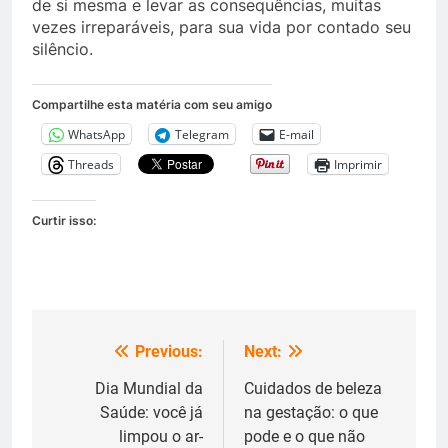
de si mesma e levar as consequências, muitas
vezes irreparáveis, para sua vida por contado seu
silêncio.
Compartilhe esta matéria com seu amigo
WhatsApp
Telegram
E-mail
Threads
Imprimir
Curtir isso:
Previous:
Next:
Navegação
de
Dia Mundial da
Cuidados de beleza
Saúde: você já
na gestação: o que
Post
limpou o ar-
pode e o que não