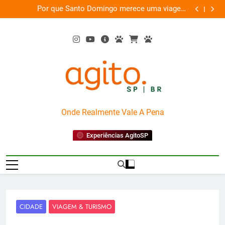
Skip
 uma viagem
Fim do improviso no socorro ao diabetes
to
exclusiva
content
AgitoSP
Onde Realmente Vale A Pena
Experiências AgitoSP
CIDADE
VIAGEM & TURISMO