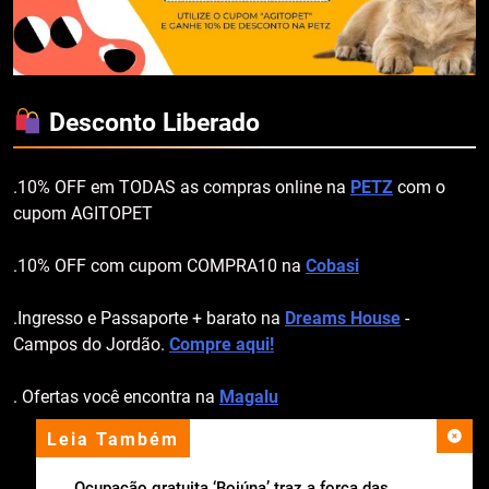
Desconto Liberado
.10% OFF em TODAS as compras online na
PETZ
com o
cupom AGITOPET
.10% OFF com cupom COMPRA10 na
Cobasi
.Ingresso e Passaporte + barato na
Dreams House
-
Campos do Jordão.
Compre aqui!
. Ofertas você encontra na
Magalu
Leia Também
apoio institucional
Ocupação gratuita ‘Boiúna’ traz a força das