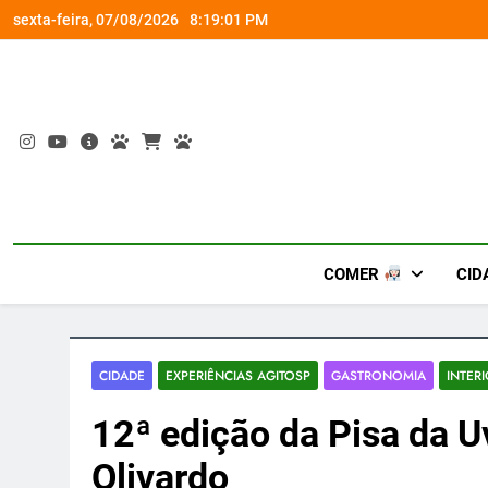
Skip
socorro ao diabetes
Wet’n Wild transforma agost
sexta-feira, 07/08/2026
8:19:03 PM
to
content
COMER
CID
CIDADE
EXPERIÊNCIAS AGITOSP
GASTRONOMIA
INTER
12ª edição da Pisa da 
Olivardo