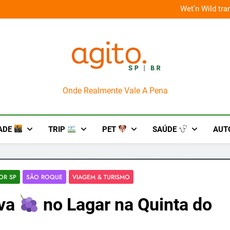
o em um mês de diversão e conexão
“Led Zeppelin in
AgitoSP
Onde Realmente Vale A Pena
ADE
TRIP
PET
SAÚDE
AUT
IOR SP
SÃO ROQUE
VIAGEM & TURISMO
Uva
no Lagar na Quinta do