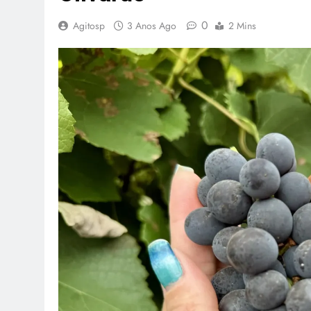
0
Agitosp
3 Anos Ago
2 Mins