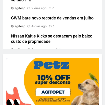
agitosp
2 dias ago
0
GWM bate novo recorde de vendas em julho
agitosp
4 dias ago
0
Nissan Kait e Kicks se destacam pelo baixo
custo de propriedade
agitosp
2 semanas ago
0
GWM promove fim de semana com condições
exclusivas para o Wey 07
agitosp
3 semanas ago
0