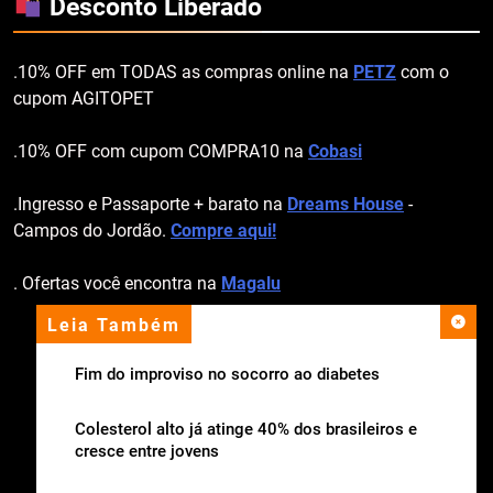
Desconto Liberado
.10% OFF em TODAS as compras online na
PETZ
com o
cupom AGITOPET
.10% OFF com cupom COMPRA10 na
Cobasi
.Ingresso e Passaporte + barato na
Dreams House
-
Campos do Jordão.
Compre aqui!
. Ofertas você encontra na
Magalu
Leia Também
apoio institucional
Fim do improviso no socorro ao diabetes
Colesterol alto já atinge 40% dos brasileiros e
cresce entre jovens