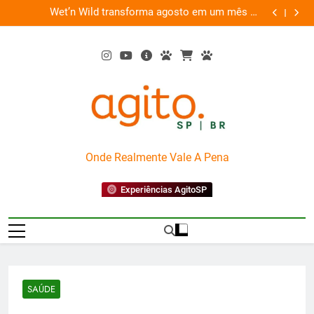
Skip
es
Wet’n Wild transforma agosto em um mês de
“Led Zep
to
diversão e conexão
content
AgitoSP
Onde Realmente Vale A Pena
Experiências AgitoSP
SAÚDE