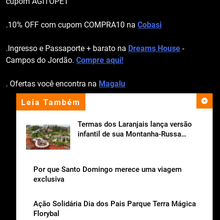
cupom AGITOPET
.10% OFF com cupom COMPRA10 na
Cobasi
.Ingresso e Passaporte + barato na
Dreams House
-
Campos do Jordão.
Compre aqui!
. Ofertas você encontra na
Magalu
Leia Também
apoio institucional
Termas dos Laranjais lança versão
infantil de sua Montanha-Russa
Aquática
Por que Santo Domingo merece uma viagem
exclusiva
Ação Solidária Dia dos Pais Parque Terra Mágica
Florybal