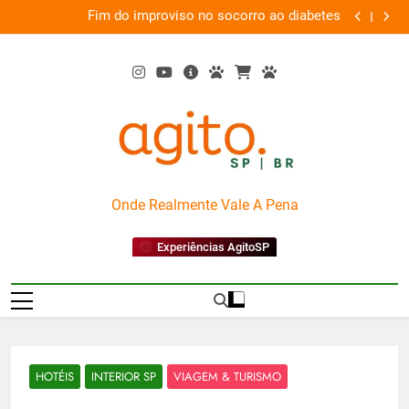
Skip
em
Fim do improviso no socorro ao diabetes
We
va
to
content
AgitoSP
Onde Realmente Vale A Pena
Experiências AgitoSP
HOTÉIS
INTERIOR SP
VIAGEM & TURISMO