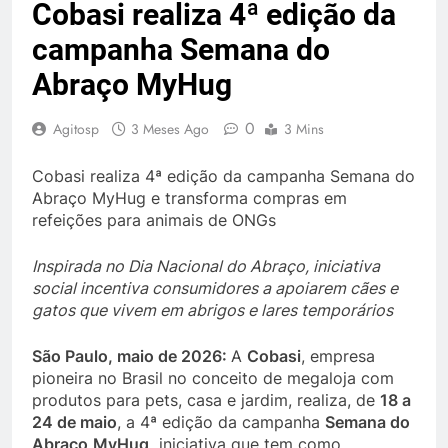
Cobasi realiza 4ª edição da
campanha Semana do
Abraço MyHug
0
Agitosp
3 Meses Ago
3 Mins
Cobasi realiza 4ª edição da campanha Semana do
Abraço MyHug e transforma compras em
refeições para animais de ONGs
Inspirada no Dia Nacional do Abraço, iniciativa
social incentiva consumidores a apoiarem cães e
gatos que vivem em abrigos e lares temporários
São Paulo, maio de 2026:
A
Cobasi
, empresa
pioneira no Brasil no conceito de megaloja com
produtos para pets, casa e jardim, realiza, de
18 a
24 de maio
, a 4ª edição da campanha
Semana do
Abraço
MyHug,
iniciativa que tem como