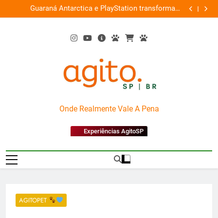
Skip
ce
Guaraná Antarctica e PlayStation transformam
Busch Gard
0%
to
shopping em arena gamer gratuita
content
AgitoSP
Onde Realmente Vale A Pena
Experiências AgitoSP
AGITOPET