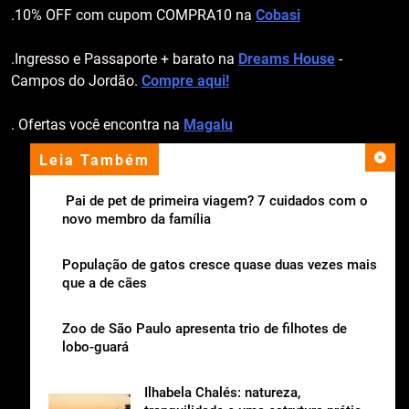
.10% OFF com cupom COMPRA10 na
Cobasi
.Ingresso e Passaporte + barato na
Dreams House
-
Campos do Jordão.
Compre aqui!
. Ofertas você encontra na
Magalu
Leia Também
apoio institucional
Pai de pet de primeira viagem? 7 cuidados com o
novo membro da família
População de gatos cresce quase duas vezes mais
que a de cães
Zoo de São Paulo apresenta trio de filhotes de
lobo-guará
Ilhabela Chalés: natureza,