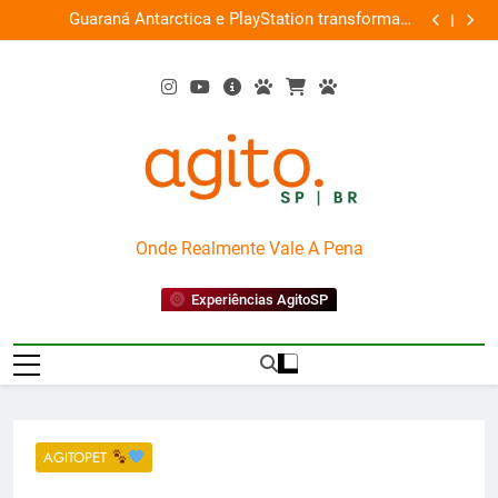
Skip
ce
Guaraná Antarctica e PlayStation transformam
Busch Gard
0%
to
shopping em arena gamer gratuita
content
AgitoSP
Onde Realmente Vale A Pena
Experiências AgitoSP
AGITOPET