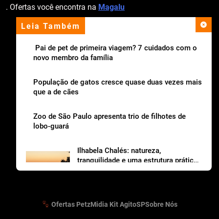
. Ofertas você encontra na
Magalu
Leia Também
apoio institucional
Pai de pet de primeira viagem? 7 cuidados com o
novo membro da família
População de gatos cresce quase duas vezes mais
que a de cães
Zoo de São Paulo apresenta trio de filhotes de
lobo-guará
Ilhabela Chalés: natureza,
tranquilidade e uma estrutura prática
para viajar com os dogs
Ofertas Petz
Midia Kit AgitoSP
Sobre Nós