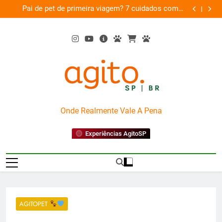
Skip
am
Pai de pet de primeira viagem? 7 cuidados com o
Musica
26
to
novo membro da família
content
AgitoSP
Onde Realmente Vale A Pena
Experiências AgitoSP
AGITOPET